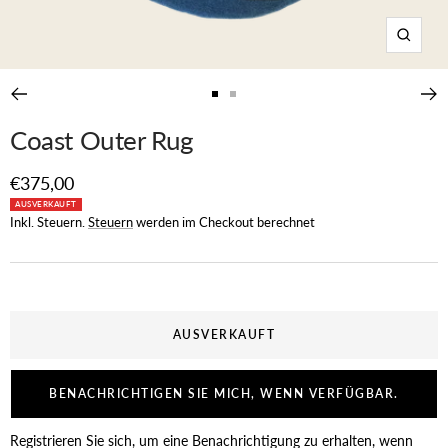
Zoom
Zur
Zur
Slide
Slide
Coast Outer Rug
1
2
gehen
gehen
Angebotspreis
€375,00
AUSVERKAUFT
Inkl. Steuern.
Steuern
werden im Checkout berechnet
AUSVERKAUFT
BENACHRICHTIGEN SIE MICH, WENN VERFÜGBAR.
Registrieren Sie sich, um eine Benachrichtigung zu erhalten, wenn