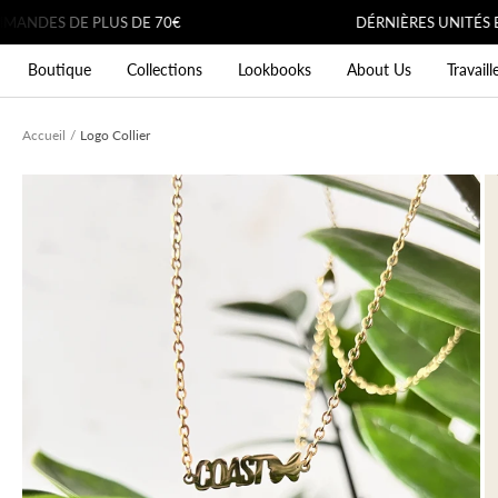
Passer
S DE PLUS DE 70€
DÉRNIÈRES UNITÉS EN STO
au
Boutique
Collections
Lookbooks
About Us
Travail
contenu
Accueil
Logo Collier