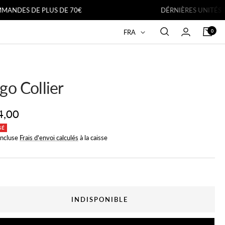
S DE PLUS DE 70€
DÉRNIÈRES UNITÉS EN STO
Langue
0
FRA
go Collier
x
4,00
SÉ
incluse
Frais d'envoi calculés
à la caisse
te
INDISPONIBLE