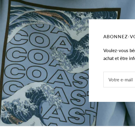
ABONNEZ-VO
Voulez-vous bén
achat et être in
Votre e-mail