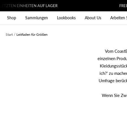
Direkt
TZTEN EINHEITEN AUF LAGER
FREE SH
zum
Shop
Sammlungen
Lookbooks
About Us
Arbeiten 
Inhalt
Start
Leitfaden für Größen
Vom CoastB
einzelnen Produ
Kleidungsstück
ich?' zu mache
Umfrage berücks
Wenn Sie Zwei