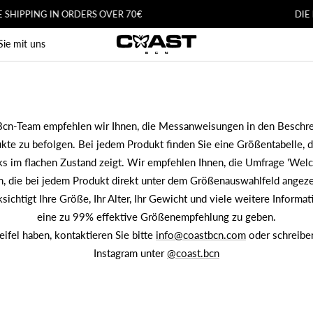
IPPING IN ORDERS OVER 70€
DIE LE
CoastBcn
Sie mit uns
cn-Team empfehlen wir Ihnen, die Messanweisungen in den Beschre
kte zu befolgen. Bei jedem Produkt finden Sie eine Größentabelle, 
s im flachen Zustand zeigt. Wir empfehlen Ihnen, die Umfrage 'We
n, die bei jedem Produkt direkt unter dem Größenauswahlfeld angeze
ichtigt Ihre Größe, Ihr Alter, Ihr Gewicht und viele weitere Informa
eine zu 99% effektive Größenempfehlung zu geben.
fel haben, kontaktieren Sie bitte
info@coastbcn.com
oder schreiben
Instagram unter
@coast.bcn