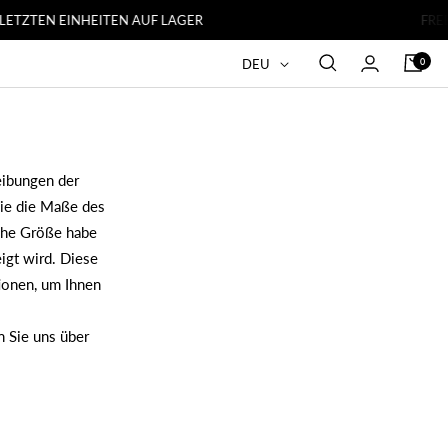
TZTEN EINHEITEN AUF LAGER
FREE SH
Sprache
0
DEU
ibungen der
die die Maße des
lche Größe habe
igt wird. Diese
tionen, um Ihnen
 Sie uns über