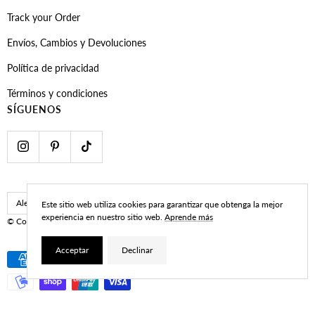
Track your Order
Envíos, Cambios y Devoluciones
Política de privacidad
Términos y condiciones
SÍGUENOS
País/región
Idioma
Alemania (EUR €)
Español
Este sitio web utiliza cookies para garantizar que obtenga la mejor
experiencia en nuestro sitio web.
Aprende más
© CoastBcn
Developed by Navy Marketing
Acceptar
Declinar