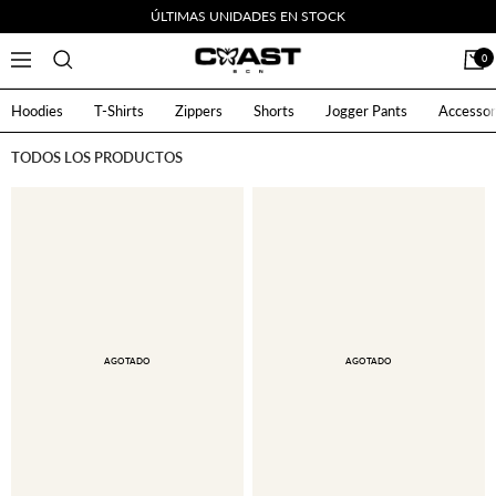
Saltar
ÚLTIMAS UNIDADES EN STOCK
al
CoastBcn
0
Navigación
contenido
Hoodies
T-Shirts
Zippers
Shorts
Jogger Pants
Accessor
TODOS LOS PRODUCTOS
AGOTADO
AGOTADO