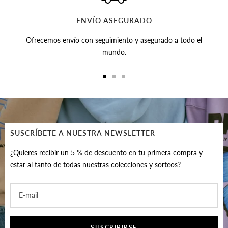
ENVÍO ASEGURADO
Ofrecemos envío con seguimiento y asegurado a todo el
mundo.
Ir
Ir
Ir
a
a
a
la
la
la
diapositiva
diapositiva
diapositiva
1
2
3
SUSCRÍBETE A NUESTRA NEWSLETTER
¿Quieres recibir un 5 % de descuento en tu primera compra y
estar al tanto de todas nuestras colecciones y sorteos?
E-mail
SUSCRIBIRSE