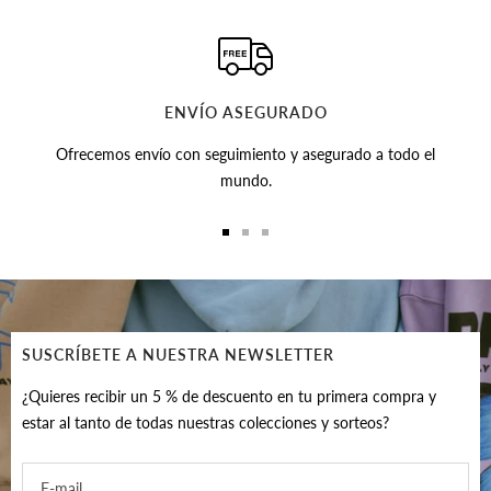
ENVÍO ASEGURADO
Ofrecemos envío con seguimiento y asegurado a todo el
mundo.
Ir
Ir
Ir
a
a
a
la
la
la
diapositiva
diapositiva
diapositiva
1
2
3
SUSCRÍBETE A NUESTRA NEWSLETTER
¿Quieres recibir un 5 % de descuento en tu primera compra y
estar al tanto de todas nuestras colecciones y sorteos?
E-mail