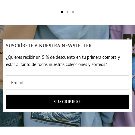
Ir
Ir
Ir
a
a
a
la
la
la
diapositiva
diapositiva
diapositiva
1
2
3
SUSCRÍBETE A NUESTRA NEWSLETTER
¿Quieres recibir un 5 % de descuento en tu primera compra y
estar al tanto de todas nuestras colecciones y sorteos?
E-mail
SUSCRIBIRSE