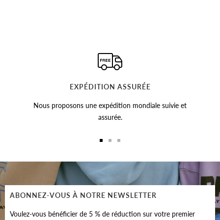
EXPÉDITION ASSURÉE
Nous proposons une expédition mondiale suivie et
assurée.
Aller
Aller
Aller
au
au
au
slide
slide
slide
1
2
3
ABONNEZ-VOUS À NOTRE NEWSLETTER
Voulez-vous bénéficier de 5 % de réduction sur votre premier