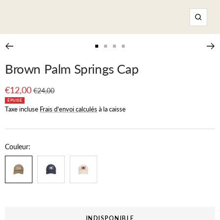
Zoom
Aller
Aller
Aller
Aller
au
au
au
au
Brown Palm Springs Cap
slide
slide
slide
slide
1
2
3
4
Prix
Prix
€12,00
€24,00
normal
ÉPUISÉ
de
Taxe incluse
Frais d'envoi calculés
à la caisse
vente
Couleur:
INDISPONIBLE