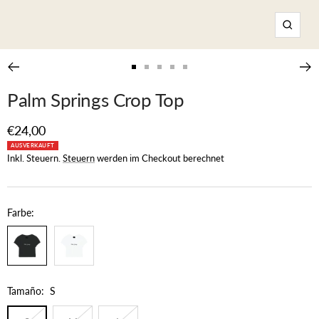
Zoom
Zur
Zur
Zur
Zur
Zur
Slide
Slide
Slide
Slide
Slide
Palm Springs Crop Top
1
2
3
4
5
gehen
gehen
gehen
gehen
gehen
Angebotspreis
€24,00
AUSVERKAUFT
Inkl. Steuern.
Steuern
werden im Checkout berechnet
Farbe:
Tamaño:
S