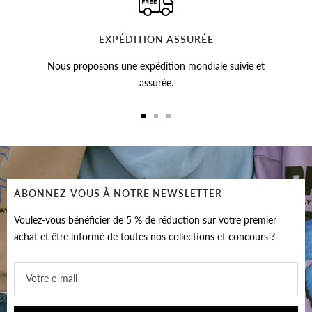
EXPÉDITION ASSURÉE
Nous proposons une expédition mondiale suivie et
assurée.
Aller
Aller
Aller
au
au
au
slide
slide
slide
1
2
3
ABONNEZ-VOUS À NOTRE NEWSLETTER
Voulez-vous bénéficier de 5 % de réduction sur votre premier
achat et être informé de toutes nos collections et concours ?
Votre e-mail