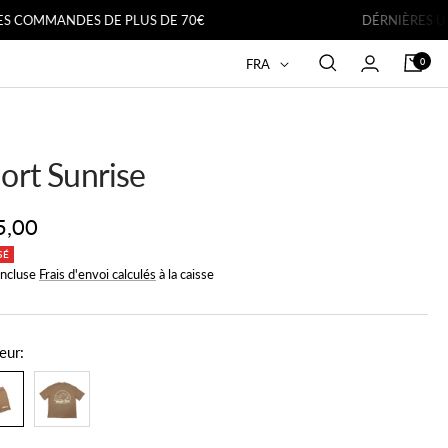
NDES DE PLUS DE 70€
DÉRNIÈRES UNITÉS EN
Langue
0
FRA
ort Sunrise
x
5,00
SÉ
incluse
Frais d'envoi calculés
à la caisse
te
eur: