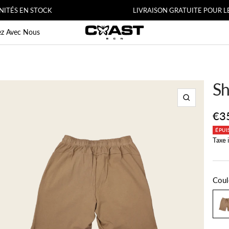
 STOCK
LIVRAISON GRATUITE POUR LES COMMA
CoastBcn
lez Avec Nous
Sh
Zoom
Pri
€3
ÉPUI
de
Taxe 
ven
Coul