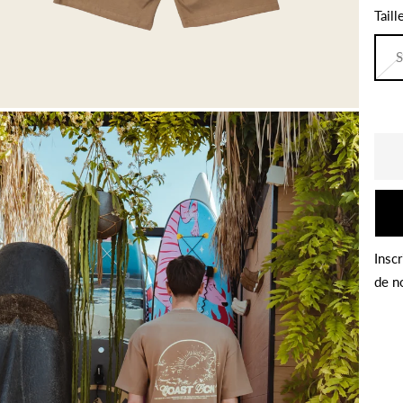
Taill
S
Inscr
de n