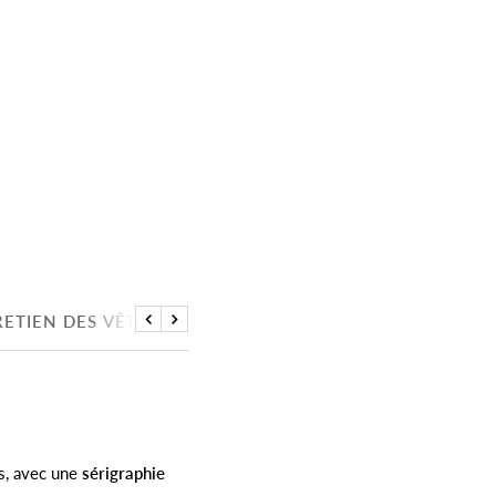
ETIEN DES VÊTEMENTS
Précédent
Suivant
es, avec une
sérigraphie